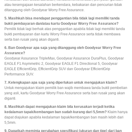
atau kesengajaan kesalahan berkendara, kebakaran dan pencurian tidak
ditanggung oleh Goodyear Worry Free Assurance.
5. Masihkah bisa mendapat penggantian bila tidak lagi memiliki tanda
bukti pembayaran dan/atau kartu Goodyear Worry Free Assurance?
Pemilik tidak lagi berhak atas penggantian apabila tidak lagi memiliki tanda
bukti pembayaran dan kartu Worry Free Assurance serta tidak membawa
serta ban rusak yang akan diganti.
6. Ban Goodyear apa saja yang ditanggung oleh Goodyear Worry Free
Assurance?
Goodyear Assurance TripleMax, Goodyear Assurance DuraPlus, Goodyear
EAGLE F1 Asymmetric 2, Goodyear EAGLE F1 Directional 5, Goodyear
EAGLE EfficientGrip, EfficientGrip SUV dan Goodyear EfficientGrip
Performance SUV.
7. Kelengkapan apa saja yang diperlukan untuk mengajukan klaim?
Untuk mengajukan klaim pemilik ban wajib membawa tanda bukti pembelian
yang asli, kartu Goodyear Worry Free Assurance serta ban rusak yang akan
diganti.
8. Masihkah dapat mengajukan klaim bila kerusakan terjadi ketika
kedalaman tapak/kembangan ban sudah kurang dari 5,5mm?
Klaim hanya
dapat diajukan apabila kedalaman tapak/kembangan ban masih lebih dari
5,5mm.
9. Dapatkah meminta perubahan spesifikasi (ukuran dan tipe) dari ban