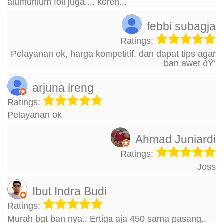
alumunium foil juga.... keren...
febbi subagja
Ratings:
Pelayanan ok, harga kompetitif, dan dapat tips agar
ban awet ðŸ‘
arjuna ireng
Ratings:
Pelayanan ok
Ahmad Juniardi
Ratings:
Joss
Ibut Indra Budi
Ratings:
Murah bgt ban nya.. Ertiga aja 450 sama pasang..