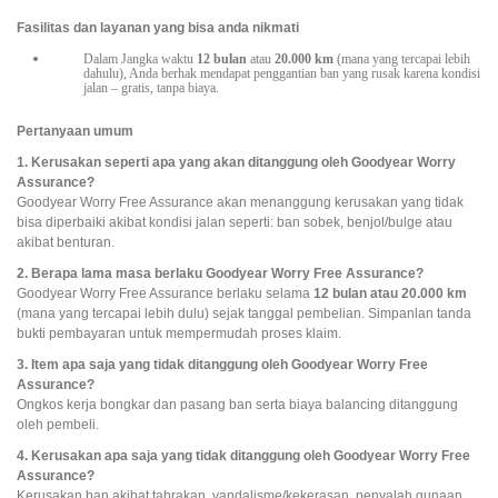
Fasilitas dan layanan yang bisa anda nikmati
Dalam Jangka waktu 
12 bulan
 atau 
20.000 km
 (mana yang tercapai lebih 
dahulu), Anda berhak mendapat penggantian ban yang rusak karena kondisi 
jalan – gratis, tanpa biaya.
Pertanyaan umum
1. Kerusakan seperti apa yang akan ditanggung oleh Goodyear Worry
Assurance?
Goodyear Worry Free Assurance akan menanggung kerusakan yang tidak
bisa diperbaiki akibat kondisi jalan seperti: ban sobek, benjol/bulge atau
akibat benturan.
2. Berapa lama masa berlaku Goodyear Worry Free Assurance?
Goodyear Worry Free Assurance berlaku selama
12 bulan atau 20.000 km
(mana yang tercapai lebih dulu) sejak tanggal pembelian. Simpanlan tanda
bukti pembayaran untuk mempermudah proses klaim.
3. Item apa saja yang tidak ditanggung oleh Goodyear Worry Free
Assurance?
Ongkos kerja bongkar dan pasang ban serta biaya balancing ditanggung
oleh pembeli.
4. Kerusakan apa saja yang tidak ditanggung oleh Goodyear Worry Free
Assurance?
Kerusakan ban akibat tabrakan, vandalisme/kekerasan, penyalah gunaan