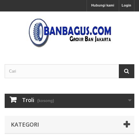
Hubungi kami
Login
Troli
(kosong)
KATEGORI