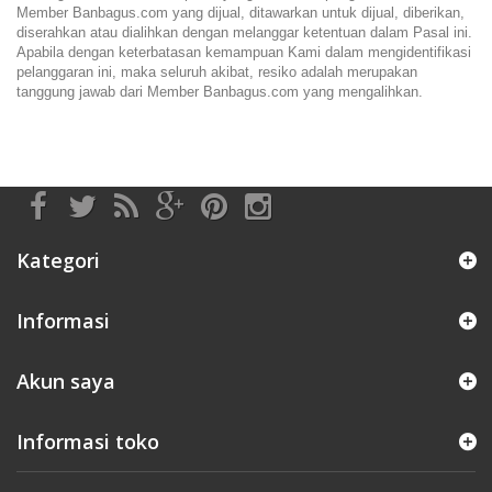
Member Banbagus.com yang dijual, ditawarkan untuk dijual, diberikan,
diserahkan atau dialihkan dengan melanggar ketentuan dalam Pasal ini.
Apabila dengan keterbatasan kemampuan Kami dalam mengidentifikasi
pelanggaran ini, maka seluruh akibat, resiko adalah merupakan
tanggung jawab dari Member Banbagus.com yang mengalihkan.
Kategori
Informasi
Akun saya
Informasi toko