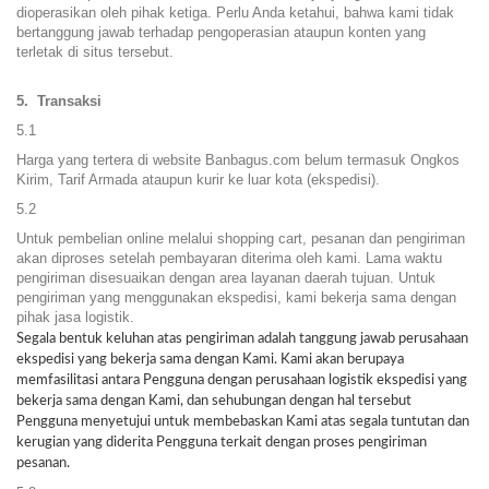
dioperasikan oleh pihak ketiga. Perlu Anda ketahui, bahwa kami tidak
bertanggung jawab terhadap pengoperasian ataupun konten yang
terletak di situs tersebut.
5. Transaksi
5.1
Harga yang tertera di website Banbagus.com belum termasuk Ongkos
Kirim, Tarif Armada ataupun kurir ke luar kota (ekspedisi).
5.2
Untuk pembelian online melalui shopping cart, pesanan dan
pengiriman
akan diproses setelah pembayaran diterima oleh kami
. Lama waktu
pengiriman disesuaikan dengan area layanan daerah tujuan. Untuk
pengiriman yang menggunakan ekspedisi, kami bekerja sama dengan
pihak jasa logistik.
Segala bentuk keluhan atas pengiriman adalah tanggung jawab perusahaan
ekspedisi yang bekerja sama dengan Kami. Kami akan berupaya
memfasilitasi antara Pengguna dengan perusahaan logistik ekspedisi yang
bekerja sama dengan Kami, dan sehubungan dengan hal tersebut
Pengguna menyetujui untuk membebaskan Kami atas segala tuntutan dan
kerugian yang diderita Pengguna terkait dengan proses pengiriman
pesanan.