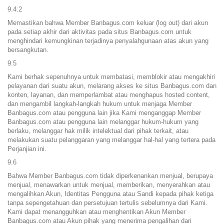
9.4.2
Memastikan bahwa Member Banbagus.com keluar (log out) dari akun
pada setiap akhir dari aktivitas pada situs Banbagus.com untuk
menghindari kemungkinan terjadinya penyalahgunaan atas akun yang
bersangkutan.
9.5
Kami berhak sepenuhnya untuk membatasi, memblokir atau mengakhiri
pelayanan dari suatu akun, melarang akses ke situs Banbagus.com dan
konten, layanan, dan memperlambat atau menghapus hosted content,
dan mengambil langkah-langkah hukum untuk menjaga Member
Banbagus.com atau pengguna lain jika Kami menganggap Member
Banbagus.com atau pengguna lain melanggar hukum-hukum yang
berlaku, melanggar hak milik intelektual dari pihak terkait, atau
melakukan suatu pelanggaran yang melanggar hal-hal yang tertera pada
Perjanjian ini.
9.6
Bahwa Member Banbagus.com tidak diperkenankan menjual, berupaya
menjual, menawarkan untuk menjual, memberikan, menyerahkan atau
mengalihkan Akun, Identitas Pengguna atau Sandi kepada pihak ketiga
tanpa sepengetahuan dan persetujuan tertulis sebelumnya dari Kami.
Kami dapat menangguhkan atau menghentikan Akun Member
Banbagus.com atau Akun pihak yang menerima pengalihan dari