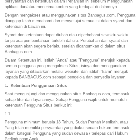
persyaratan dan ketentuan dalam Perjanjian ini sebelum menggunakan
aplikasi dan/atau menerima konten yang terdapat di dalamnya.
Dengan mengakses atau menggunakan situs Banbagus.com, Pengguna
dianggap telah memahami dan menyetujui semua isi dalam syarat dan
ketentuan di bawah ini.
Syarat dan ketentuan dapat diubah atau diperbaharui sewaktu-waktu
tanpa ada pemberitahuan terlebih dahulu. Perubahan dari syarat dan
ketentuan akan segera berlaku setelah dicantumkan di dalam situs
Banbagus.com.
Dalam Ketentuan ini, istilah "Anda" atau "Pengguna" merujuk kepada
semua pengguna yang mengakses Situs, isinya dan menggunakan
layanan yang ditawarkan melalui website, dan istilah "kami" merujuk
kepada BANBAGUS.com sebagai pengelola dan penyedia layanan.
1. Ketentuan Penggunaan Situs
Saat mengunjungi dan menggunakan situs Banbagus.com, termasuk
setiap fitur dan layanannya, Setiap Pengguna wajib untuk mematuhi
ketentuan Pengguna Situs berikut ini:
1.1
Pengguna minimum berusia 18 Tahun, Sudah Pernah Menikah, atau
Yang telah memiliki persyaratan yang diakui secara hukum termasuk
dalam kategori Pengguna yang sudah dewasa / terlepas dari Hukum
Perlindungan Anak.