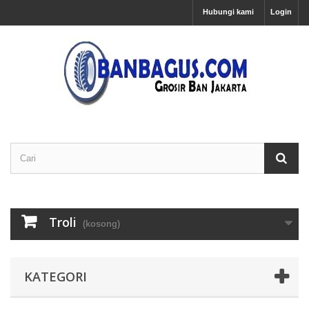
Hubungi kami
Login
Troli
(kosong)
KATEGORI