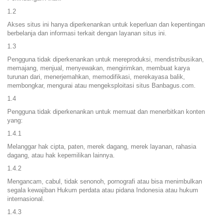
1.2
Akses situs ini hanya diperkenankan untuk keperluan dan kepentingan
berbelanja dan informasi terkait dengan layanan situs ini.
1.3
Pengguna tidak diperkenankan untuk mereproduksi, mendistribusikan,
memajang, menjual, menyewakan, mengirimkan, membuat karya
turunan dari, menerjemahkan, memodifikasi, merekayasa balik,
membongkar, mengurai atau mengeksploitasi situs Banbagus.com.
1.4
Pengguna tidak diperkenankan untuk memuat dan menerbitkan konten
yang:
1.4.1
Melanggar hak cipta, paten, merek dagang, merek layanan, rahasia
dagang, atau hak kepemilikan lainnya.
1.4.2
Mengancam, cabul, tidak senonoh, pornografi atau bisa menimbulkan
segala kewajiban Hukum perdata atau pidana Indonesia atau hukum
internasional.
1.4.3