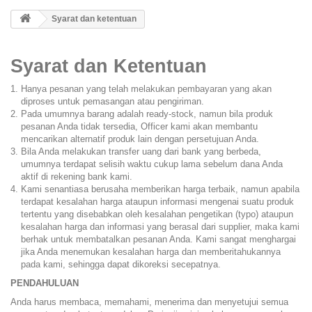
Syarat dan ketentuan
Syarat dan Ketentuan
Hanya pesanan yang telah melakukan pembayaran yang akan
diproses untuk pemasangan atau pengiriman.
Pada umumnya barang adalah ready-stock, namun bila produk
pesanan Anda tidak tersedia, Officer kami akan membantu
mencarikan alternatif produk lain dengan persetujuan Anda.
Bila Anda melakukan transfer uang dari bank yang berbeda,
umumnya terdapat selisih waktu cukup lama sebelum dana Anda
aktif di rekening bank kami.
Kami senantiasa berusaha memberikan harga terbaik, namun apabila
terdapat kesalahan harga ataupun informasi mengenai suatu produk
tertentu yang disebabkan oleh kesalahan pengetikan (typo) ataupun
kesalahan harga dan informasi yang berasal dari supplier, maka kami
berhak untuk membatalkan pesanan Anda. Kami sangat menghargai
jika Anda menemukan kesalahan harga dan memberitahukannya
pada kami, sehingga dapat dikoreksi secepatnya.
PENDAHULUAN
Anda harus membaca, memahami, menerima dan menyetujui semua