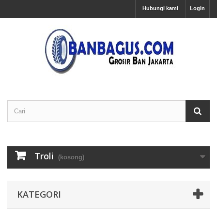
Hubungi kami
Login
Troli
(kosong)
KATEGORI