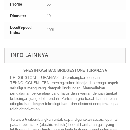
Profile
55
Diameter
19
Load/Speed
103H
Index
INFO LAINNYA
SPESIFIKASI BAN BRIDGESTONE TURANZA 6
BRIDGESTONE TURANZA 6, dikembangkan dengan
TEKNOLOGI ENLITEN, meningkatkan kinerja di berbagai aspek
sekaligus mengurangi dampak lingkungan. Menyediakan
pengalaman berkendara yang halus dan nyaman dengan tingkat
kebisingan yang lebih rendah. Performa grip basah ban ini telah
ditingkatkan dengan teknologi baru, dan efisiensi energinya juga
telah ditingkatkan.
Turanza 6 dikembangkan untuk dapat digunakan secara optimal
pada mobil listrik (electric vehicle) berkat hambatan gulir yang
lebih rendah untuk jarak tempuh lebih jauh serta road noise yang