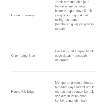
Jarak tempuh lebih jauh
berkat efisiensi bahan
bakar maupun daya listrik
Longer Journeys
yang lebih tinggi akibat
rolling resistance
(hambatan gulir) yang lebih
rendah
Desain r
ound shaped block
Chamfering Sipe
edge
dapat mencegah
deformasi
Mempertahankan
stiffness
terhadap gaya lateral untuk
Round Rib Edge
memastikan bentuk kontak
dan distribusi tekanan
kontak yang lebih baik