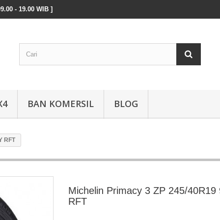
9.00 - 19.00 WIB ]
X4
BAN KOMERSIL
BLOG
8Y RFT
Michelin Primacy 3 ZP 245/40R19
RFT