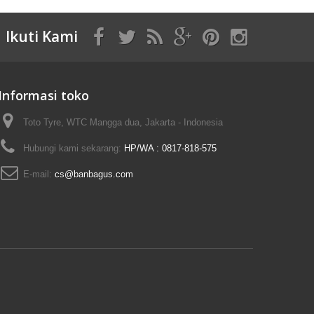
Ikuti Kami
Informasi toko
Toto Tyre, WTC Mangga dua, Jakarta - Indonesia
Hubungi kami sekarang:
HP/WA : 0817-818-575
E-mail:
cs@banbagus.com