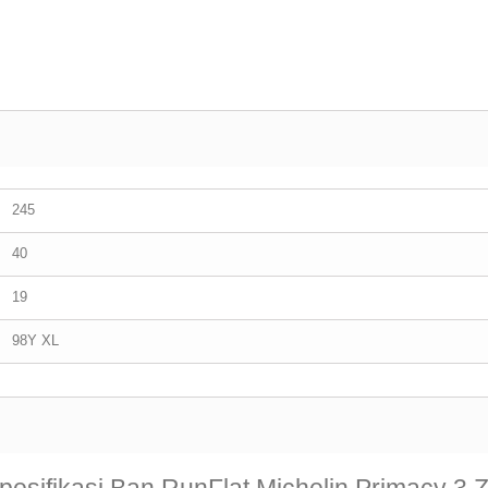
245
40
19
98Y XL