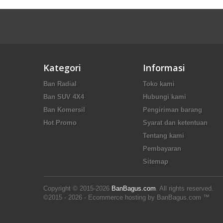
Kategori
Informasi
Ban Radial
Toko kami
Ban SUV 4X4
Hubungi kami
Ban Komersil
Pengiriman barang
Hot Promo
Syarat dan ketentuan
Tentang kami
Pembayaran
Sitemap
Copyright © 2015-2026
BanBagus.com
. All rights reserved.
©2015 - 2026 - Ecommerce hosting by BanBagus.com ™