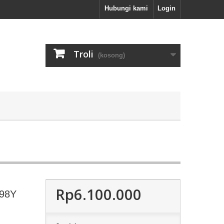
Hubungi kami
Login
Troli
(kosong)
Rp6.100.000
 98Y