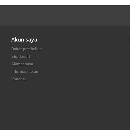
Akun saya
Daftar pembelian
Slip kredit
Alamat saya
Informasi akun
Voucher