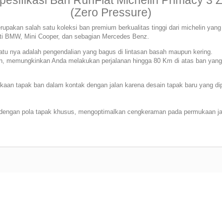
pesifikasi Ban RunFlat Michelin Primacy 3 
(Zero Pressure)
erupakan salah satu koleksi ban premium berkualitas tinggi dari michelin y
rti BMW, Mini Cooper, dan sebagian Mercedes Benz.
satu nya adalah pengendalian yang bagus di lintasan basah maupun kering.
ban, memungkinkan Anda melakukan perjalanan hingga 80 Km di atas ban yan
an tapak ban dalam kontak dengan jalan karena desain tapak baru yang di
engan pola tapak khusus, mengoptimalkan cengkeraman pada permukaan jal