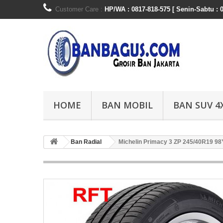
Customer Care :
HP/WA : 0817-818-575 [ Senin-Sabtu : 0
HOME
BAN MOBIL
BAN SUV 4
Ban Radial
Michelin Primacy 3 ZP 245/40R19 9