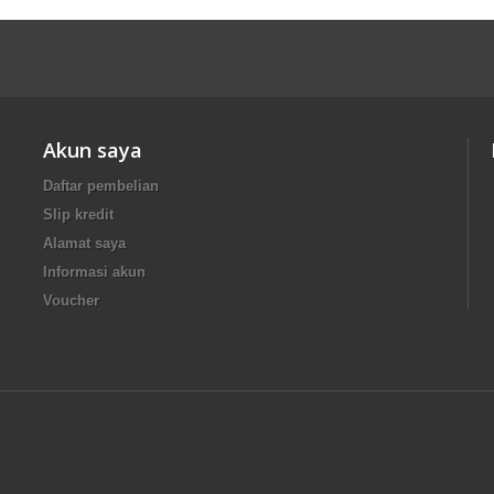
Akun saya
Daftar pembelian
Slip kredit
Alamat saya
Informasi akun
Voucher