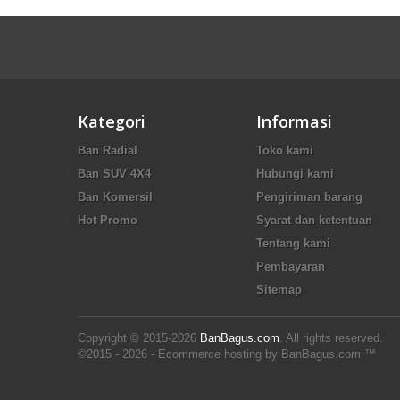
Kategori
Informasi
Ban Radial
Toko kami
Ban SUV 4X4
Hubungi kami
Ban Komersil
Pengiriman barang
Hot Promo
Syarat dan ketentuan
Tentang kami
Pembayaran
Sitemap
Copyright © 2015-2026
BanBagus.com
. All rights reserved.
©2015 - 2026 - Ecommerce hosting by BanBagus.com ™