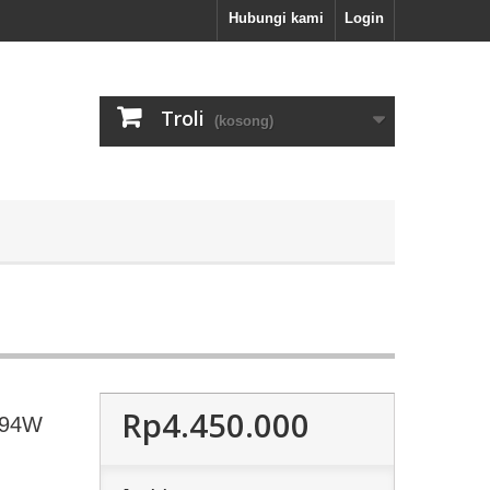
Hubungi kami
Login
Troli
(kosong)
Rp4.450.000
 94W