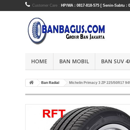
Customer Care :
HP/WA : 0817-818-575 [ Senin-Sabtu : 0
HOME
BAN MOBIL
BAN SUV 4
Ban Radial
Michelin Primacy 3 ZP 225/50R17 9