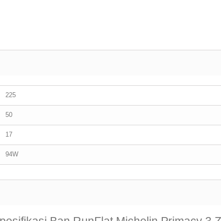
225
50
17
94W