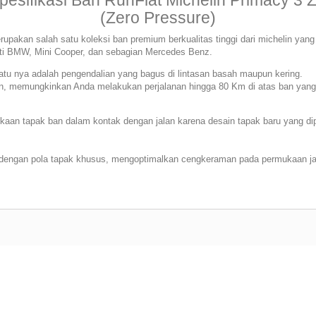
pesifikasi Ban RunFlat Michelin Primacy 3 
(Zero Pressure)
erupakan salah satu koleksi ban premium berkualitas tinggi dari michelin y
rti BMW, Mini Cooper, dan sebagian Mercedes Benz.
satu nya adalah pengendalian yang bagus di lintasan basah maupun kering.
ban, memungkinkan Anda melakukan perjalanan hingga 80 Km di atas ban yan
an tapak ban dalam kontak dengan jalan karena desain tapak baru yang di
engan pola tapak khusus, mengoptimalkan cengkeraman pada permukaan jal