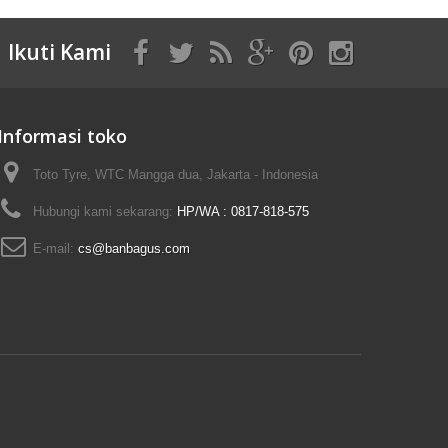
Ikuti Kami
Informasi toko
Toto Tyre, WTC Mangga dua, Jakarta - Indonesia
Hubungi kami sekarang:
HP/WA : 0817-818-575
E-mail:
cs@banbagus.com