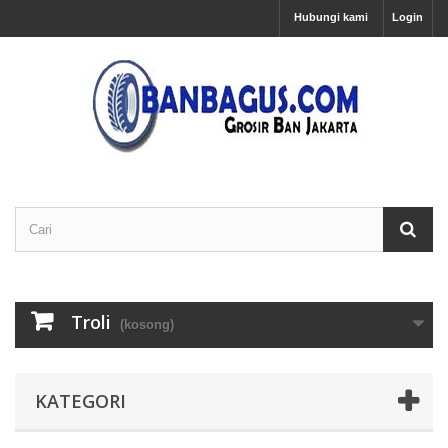
Hubungi kami
Login
Troli
(kosong)
KATEGORI