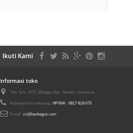
Ikuti Kami
Informasi toko
Toto Tyre, WTC Mangga dua, Jakarta - Indonesia
Hubungi kami sekarang:
HP/WA : 0817-818-575
E-mail:
cs@banbagus.com