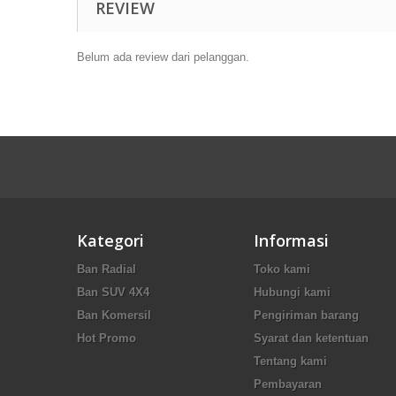
REVIEW
Belum ada review dari pelanggan.
Kategori
Informasi
Ban Radial
Toko kami
Ban SUV 4X4
Hubungi kami
Ban Komersil
Pengiriman barang
Hot Promo
Syarat dan ketentuan
Tentang kami
Pembayaran