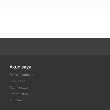
Akun saya
Daftar pembelian
Slip kredit
Alamat saya
Informasi akun
Voucher