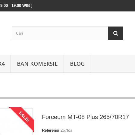
9.00 - 19.00 WIB ]
X4
BAN KOMERSIL
BLOG
SALE!
Forceum MT-08 Plus 265/70R17
Referensi
267fca