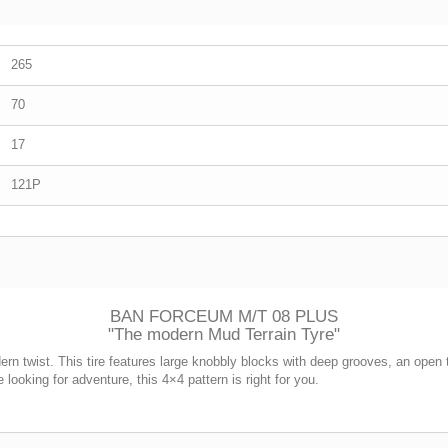
265
70
17
121P
BAN FORCEUM M/T 08 PLUS
"The modern Mud Terrain Tyre"
dern twist. This tire features large knobbly blocks with deep grooves, an open
re looking for adventure, this 4×4 pattern is right for you.