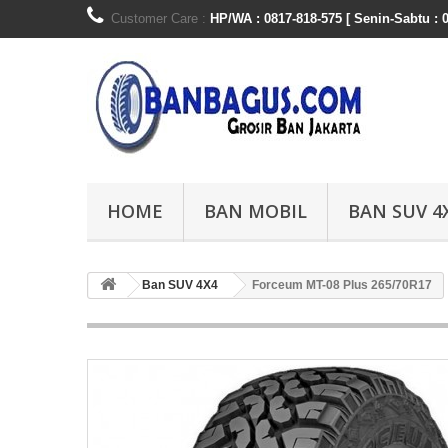
Customer Care :
HP/WA : 0817-818-575 [ Senin-Sabtu : 0
HOME
BAN MOBIL
BAN SUV 4
Ban SUV 4X4
Forceum MT-08 Plus 265/70R17