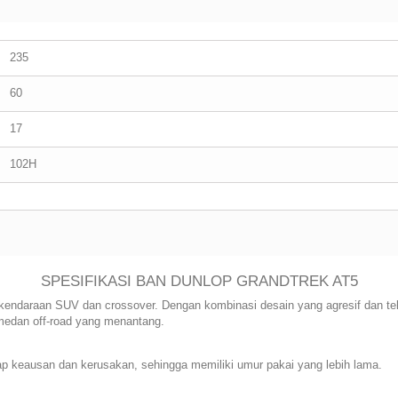
235
60
17
102H
SPESIFIKASI BAN DUNLOP GRANDTREK AT5
k kendaraan SUV dan crossover. Dengan kombinasi desain yang agresif dan te
 medan off-road yang menantang.
ap keausan dan kerusakan, sehingga memiliki umur pakai yang lebih lama.