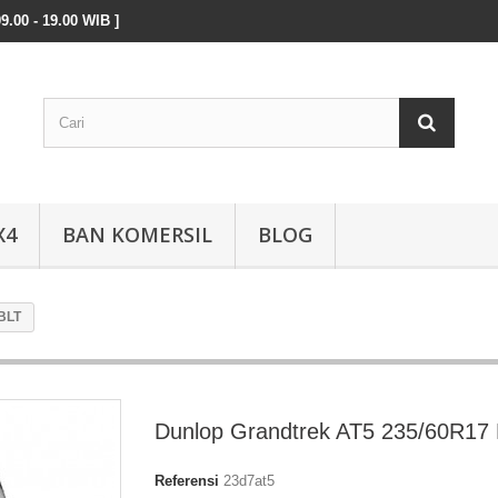
9.00 - 19.00 WIB ]
X4
BAN KOMERSIL
BLOG
 BLT
Dunlop Grandtrek AT5 235/60R17
Referensi
23d7at5