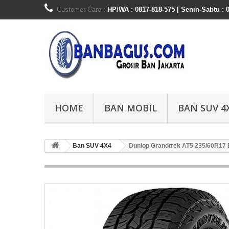
Customer Care :
HP/WA : 0817-818-575 [ Senin-Sabtu : 0
HOME
BAN MOBIL
BAN SUV 4
Ban SUV 4X4
Dunlop Grandtrek AT5 235/60R17