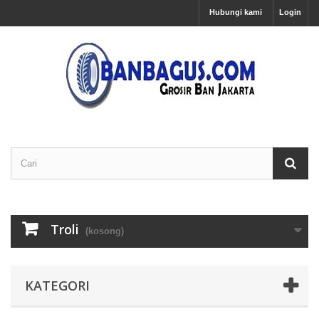
Hubungi kami
Login
Troli
(kosong)
KATEGORI