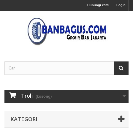
Hubungi kami
Login
Troli
(kosong)
KATEGORI