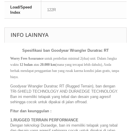
Load/Speed
122R
Index
INFO LAINNYA
Spesifikasi ban Goodyear Wrangler Duratrac RT
Worry Free Assurance
 untuk pembelian minimal 2(dua) unit. Dalam Jangka 
waktu 
12 bulan
 atau 
20.000 km
(mana yang tercapai lebih dahulu), Anda 
berhak mendapat penggantian ban yang rusak karena kondisi jalan gratis, tanpa 
.
biaya
Goodyear Wrangler Duratrac RT (Rugged Terrain), ban dengan
TRI-SHIELD TECHNOLOGY AND DURAEDGE TECHNOLOGY.
Ban ini memiliki telapak yang tebal dan desain yang agresif
sehingga cocok untuk dipakai di jalan offroad.
Fitur dan keunggulan :
1.RUGGED TERRAIN PERFORMANCE
Dengan teknologi Duraedge, ban ini memiliki telapak yang tebal
dan desain yang agresif sehingga cocok untuk dipakai di jalan