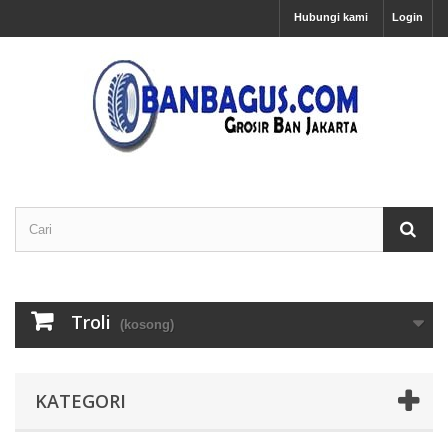
Hubungi kami
Login
Troli
(kosong)
KATEGORI