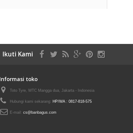
Ikuti Kami
Informasi toko
Toto Tyre, WTC Mangga dua, Jakarta - Indonesia
Hubungi kami sekarang:
HP/WA : 0817-818-575
E-mail:
cs@banbagus.com