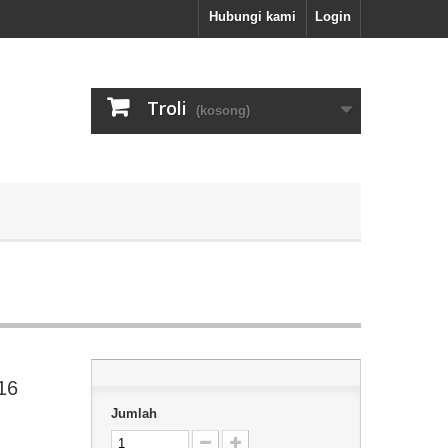
Hubungi kami
Login
Troli
(kosong)
16
Jumlah