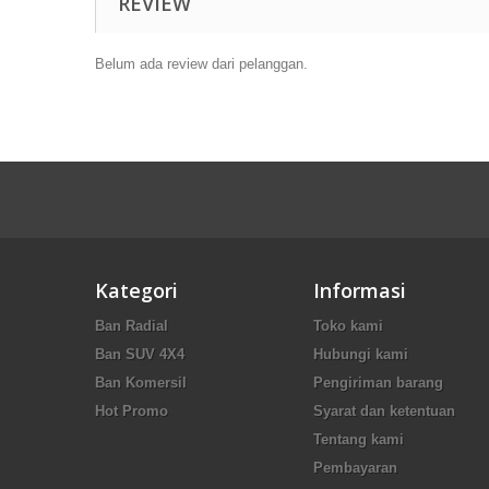
REVIEW
Belum ada review dari pelanggan.
Kategori
Informasi
Ban Radial
Toko kami
Ban SUV 4X4
Hubungi kami
Ban Komersil
Pengiriman barang
Hot Promo
Syarat dan ketentuan
Tentang kami
Pembayaran