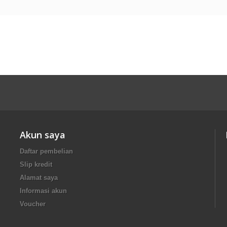
Akun saya
Daftar pembelian
Slip kredit
Alamat saya
Informasi akun
Voucher