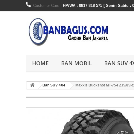
Customer Care :
HP/WA : 0817-818-575 [ Senin-Sabtu : 0
HOME
BAN MOBIL
BAN SUV 4
Ban SUV 4X4
Maxxis Buckshot MT-754 235/85