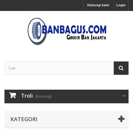
Hubungi kami
Login
Troli
(kosong)
KATEGORI