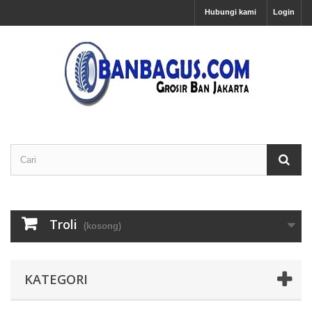
Hubungi kami
Login
Troli
(kosong)
KATEGORI