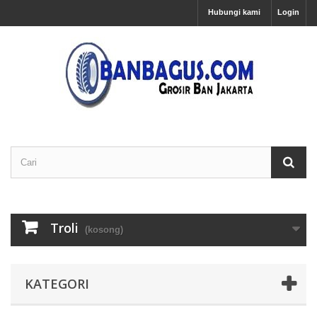
Hubungi kami
Login
Troli
(kosong)
KATEGORI