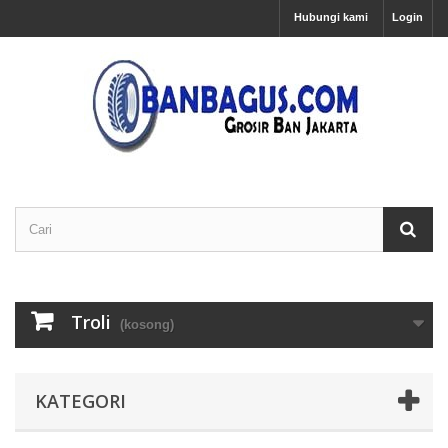
Hubungi kami
Login
Troli
(kosong)
KATEGORI