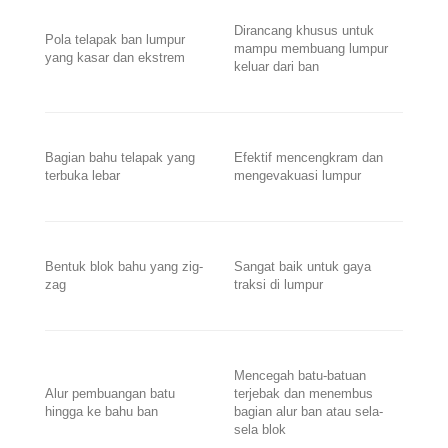
Dirancang khusus untuk
Pola telapak ban lumpur
mampu membuang lumpur
yang kasar dan ekstrem
keluar dari ban
Bagian bahu telapak yang
Efektif mencengkram dan
terbuka lebar
mengevakuasi lumpur
Bentuk blok bahu yang zig-
Sangat baik untuk gaya
zag
traksi di lumpur
Mencegah batu-batuan
Alur pembuangan batu
terjebak dan menembus
hingga ke bahu ban
bagian alur ban atau sela-
sela blok