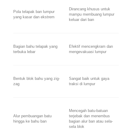
Dirancang khusus untuk
Pola telapak ban lumpur
mampu membuang lumpur
yang kasar dan ekstrem
keluar dari ban
Bagian bahu telapak yang
Efektif mencengkram dan
terbuka lebar
mengevakuasi lumpur
Bentuk blok bahu yang zig-
Sangat baik untuk gaya
zag
traksi di lumpur
Mencegah batu-batuan
Alur pembuangan batu
terjebak dan menembus
hingga ke bahu ban
bagian alur ban atau sela-
sela blok