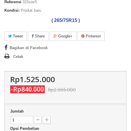
Referensi
315sav5
Kondisi:
Produk baru
( 265/75R15 )
Tweet
Share
Google+
Pinterest
Bagikan di Facebook
Cetak
Rp1.525.000
-Rp840.000
Rp2.365.000
Jumlah
Opsi Pembelian