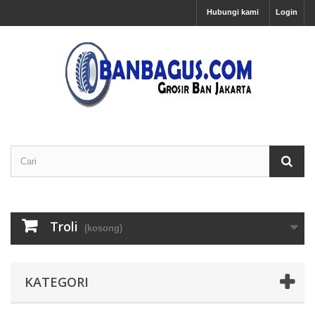
Hubungi kami
Login
Troli
(kosong)
KATEGORI