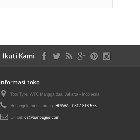
Ikuti Kami
Informasi toko
Toto Tyre, WTC Mangga dua, Jakarta - Indonesia
Hubungi kami sekarang:
HP/WA : 0817-818-575
E-mail:
cs@banbagus.com