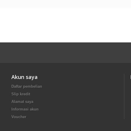
Akun saya
Daftar pembelian
Slip kredit
Alamat saya
Informasi akun
Voucher