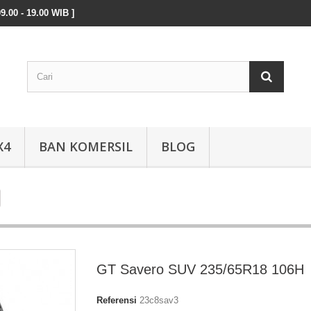
9.00 - 19.00 WIB ]
X4
BAN KOMERSIL
BLOG
GT Savero SUV 235/65R18 106H
Referensi
23c8sav3