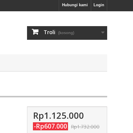
Hubungi kami
Login
Troli
(kosong)
Rp1.125.000
-Rp607.000
Rp1.732.000