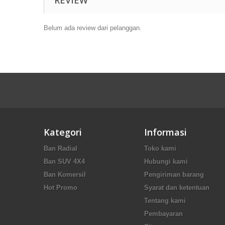
REVIEW
Belum ada review dari pelanggan.
Kategori
Informasi
Ban Radial
Toko kami
Ban SUV 4X4
Hubungi kami
Ban Komersil
Pengiriman barang
Hot Promo
Syarat dan ketentuan
Tentang kami
Pembayaran