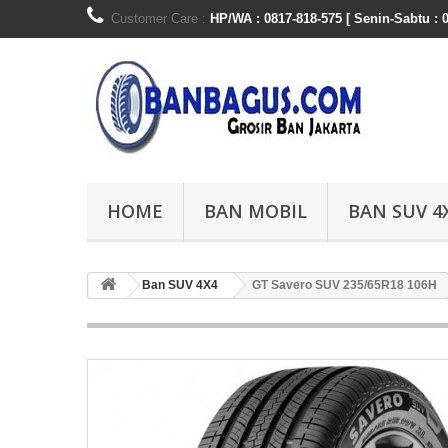
Customer Care :
HP/WA : 0817-818-575 [ Senin-Sabtu : 0
HOME
BAN MOBIL
BAN SUV 4
Ban SUV 4X4
GT Savero SUV 235/65R18 106H