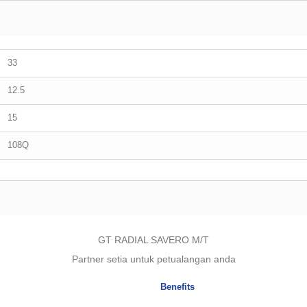
33
12.5
15
108Q
GT RADIAL SAVERO M/T
Partner setia untuk petualangan anda
Benefits