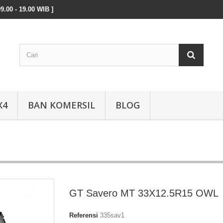
9.00 - 19.00 WIB ]
X4
BAN KOMERSIL
BLOG
GT Savero MT 33X12.5R15 OWL
Referensi
335sav1