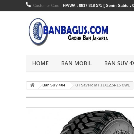
Customer Care :
HP/WA : 0817-818-575 [ Senin-Sabtu : 0
HOME
BAN MOBIL
BAN SUV 4
Ban SUV 4X4
GT Savero MT 33X12.5R15 OWL