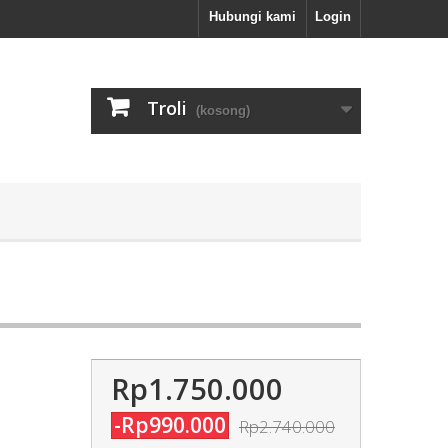
Hubungi kami
Login
Troli
(kosong)
Rp1.750.000
-Rp990.000
Rp2.740.000