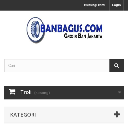
Hubungi kami
Login
Troli
(kosong)
KATEGORI