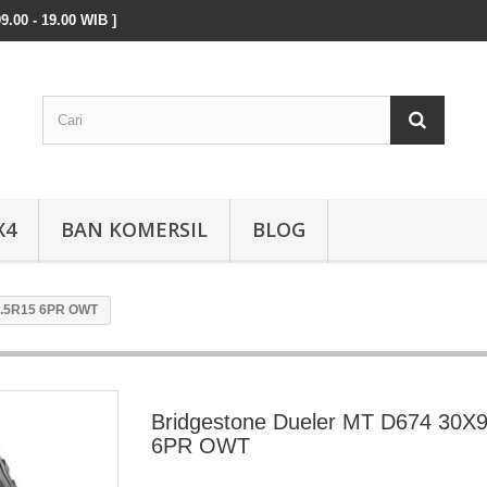
9.00 - 19.00 WIB ]
X4
BAN KOMERSIL
BLOG
9.5R15 6PR OWT
Bridgestone Dueler MT D674 30X
6PR OWT