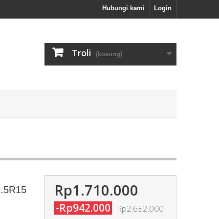
Hubungi kami
Login
Troli
(kosong)
Rp1.710.000
9.5R15
-Rp942.000
Rp2.652.000