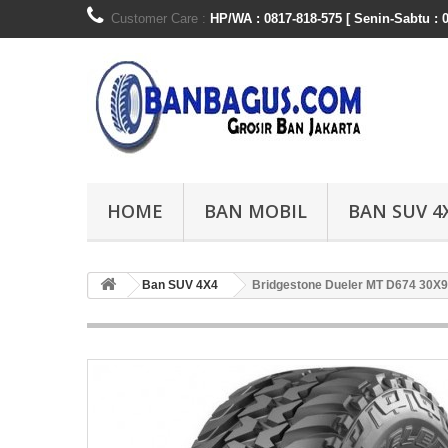
Customer Care :
HP/WA : 0817-818-575 [ Senin-Sabtu : 0
HOME
BAN MOBIL
BAN SUV 4
Ban SUV 4X4
Bridgestone Dueler MT D674 30X