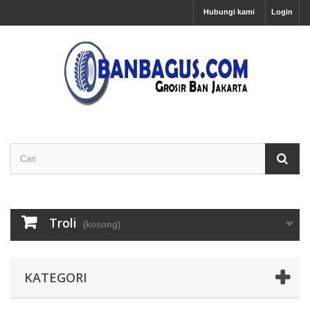
Hubungi kami
Login
Troli
(kosong)
KATEGORI