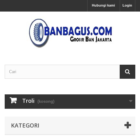
Hubungi kami
Login
Troli
(kosong)
KATEGORI