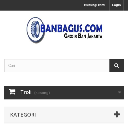
Hubungi kami
Login
Troli
(kosong)
KATEGORI