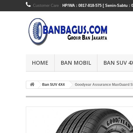
Customer Care :
HP/WA : 0817-818-575 [ Senin-Sabtu : 0
HOME
BAN MOBIL
BAN SUV 4
Ban SUV 4X4
Goodyear Assurance MaxGuard S