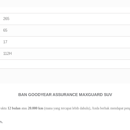
265
65
17
112H
BAN GOODYEAR ASSURANCE MAXGUARD SUV
waktu 
12 bulan
 atau 
20.000 km
 (mana yang tercapai lebih dahulu), Anda berhak mendapat pengg
n.