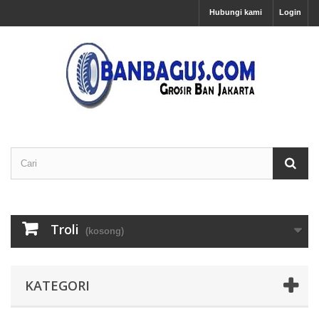
Hubungi kami
Login
Troli
(kosong)
KATEGORI