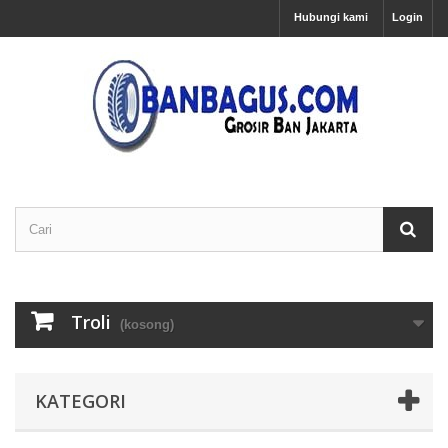
Hubungi kami
Login
Troli
(kosong)
KATEGORI