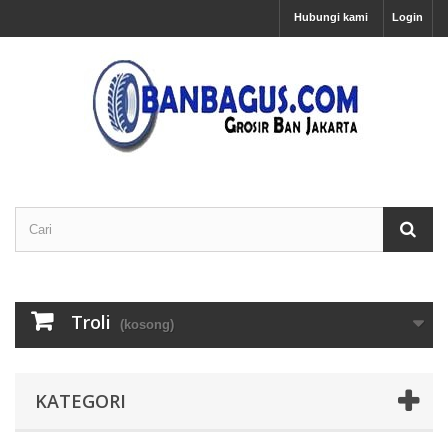
Hubungi kami
Login
Troli
(kosong)
KATEGORI