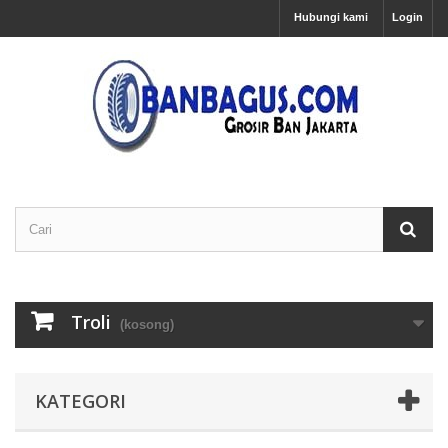
Hubungi kami
Login
Troli
(kosong)
KATEGORI