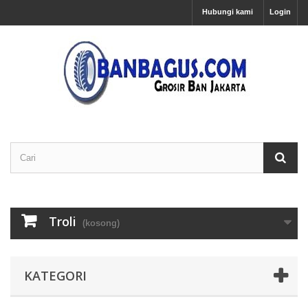
Hubungi kami
Login
Troli
(kosong)
KATEGORI