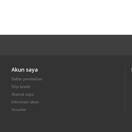
Akun saya
Daftar pembelian
Slip kredit
Alamat saya
Informasi akun
Voucher