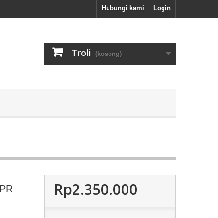
Hubungi kami
Login
Troli
(kosong)
Rp2.350.000
8PR