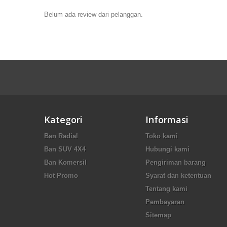
Belum ada review dari pelanggan.
Kategori
Informasi
Ban Radial
Toko kami
Ban SUV 4X4
Hubungi kami
Ban Komersil
Pengiriman barang
Hot Promo
Syarat dan ketentuan
Tentang kami
Pembayaran
Sitemap