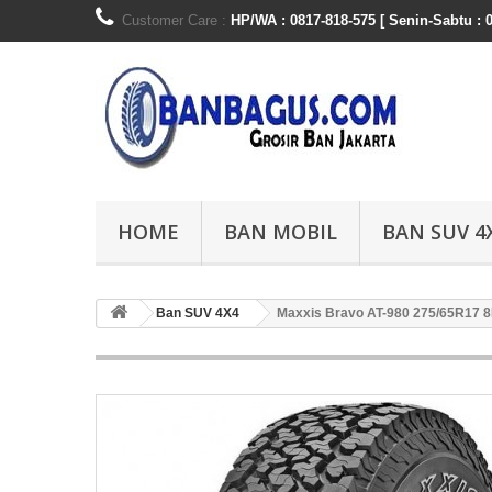
Customer Care :
HP/WA : 0817-818-575 [ Senin-Sabtu : 0
HOME
BAN MOBIL
BAN SUV 4
Ban SUV 4X4
Maxxis Bravo AT-980 275/65R17