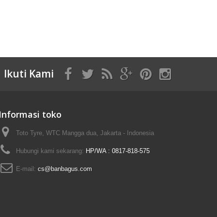
Ikuti Kami
Informasi toko
Toto Tyre, WTC Mangga dua, Jakarta - Indonesia
Hubungi kami sekarang:
HP/WA : 0817-818-575
E-mail:
cs@banbagus.com