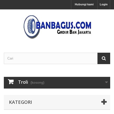
Hubungi kami
Login
Troli
(kosong)
KATEGORI