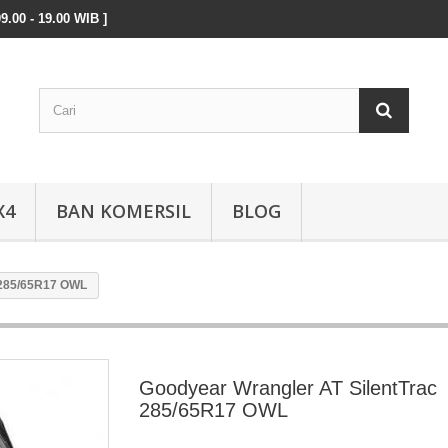
9.00 - 19.00 WIB ]
X4
BAN KOMERSIL
BLOG
 285/65R17 OWL
Goodyear Wrangler AT SilentTrac
285/65R17 OWL