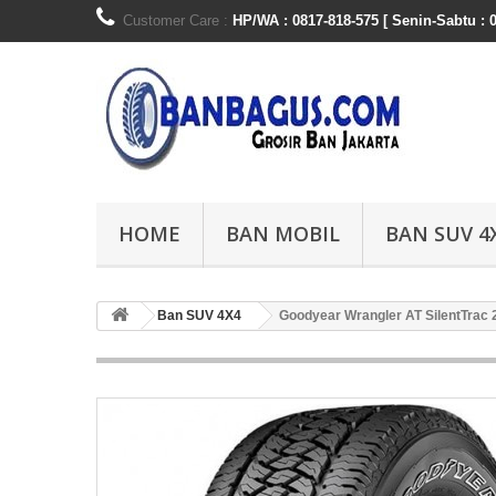
Customer Care :
HP/WA : 0817-818-575 [ Senin-Sabtu : 0
HOME
BAN MOBIL
BAN SUV 4
Ban SUV 4X4
Goodyear Wrangler AT SilentTrac