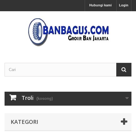
Hubungi kami
Login
Troli
(kosong)
KATEGORI