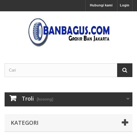
Hubungi kami
Login
Troli
(kosong)
KATEGORI