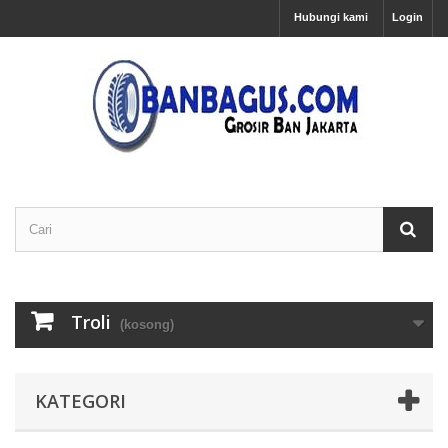
Hubungi kami
Login
Troli
(kosong)
KATEGORI