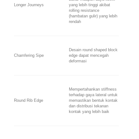
Longer Journeys
yang lebih tinggi akibat
rolling resistance
(hambatan gulir) yang lebih
rendah
Desain r
ound shaped block
Chamfering Sipe
edge
dapat mencegah
deformasi
Mempertahankan
stiffness
terhadap gaya lateral untuk
Round Rib Edge
memastikan bentuk kontak
dan distribusi tekanan
kontak yang lebih baik