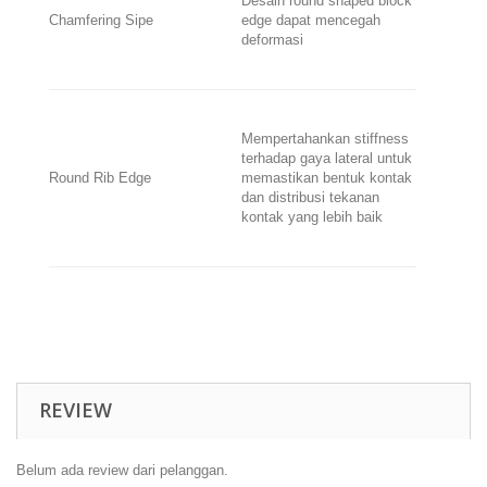
Desain r
ound shaped block
Chamfering Sipe
edge
dapat mencegah
deformasi
Mempertahankan
stiffness
terhadap gaya lateral untuk
Round Rib Edge
memastikan bentuk kontak
dan distribusi tekanan
kontak yang lebih baik
REVIEW
Belum ada review dari pelanggan.