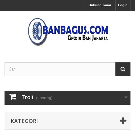
Hubungi kami
Login
Troli
(kosong)
KATEGORI