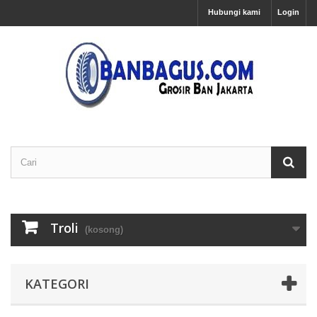
Hubungi kami
Login
Troli
(kosong)
KATEGORI