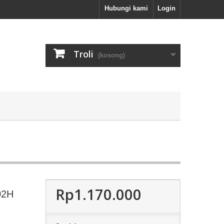
Hubungi kami
Login
Troli
(kosong)
Rp1.170.000
02H