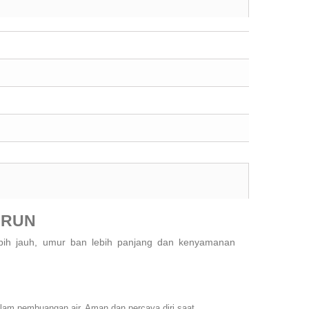
ORUN
bih jauh, umur ban lebih panjang dan kenyamanan
 dalam pembuangan air. Aman dan percaya diri saat