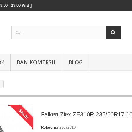
9.00 - 19.00 WIB ]
X4
BAN KOMERSIL
BLOG
SALE!
Falken Ziex ZE310R 235/60R17 1
Referensi
23d7z310