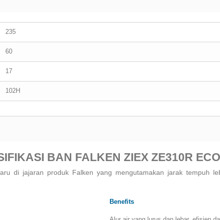
235
60
17
102H
SIFIKASI BAN FALKEN ZIEX ZE310R EC
aru di jajaran produk Falken yang mengutamakan jarak tempuh le
Benefits
Alur air yang lurus dan lebar, efisien