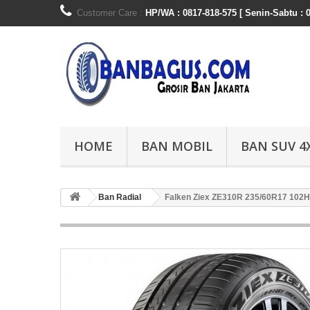
Customer Care :
HP/WA : 0817-818-575 [ Senin-Sabtu : 0
HOME
BAN MOBIL
BAN SUV 4
Ban Radial
Falken Ziex ZE310R 235/60R17 102H