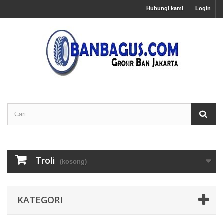
Hubungi kami
Login
Troli
(kosong)
KATEGORI