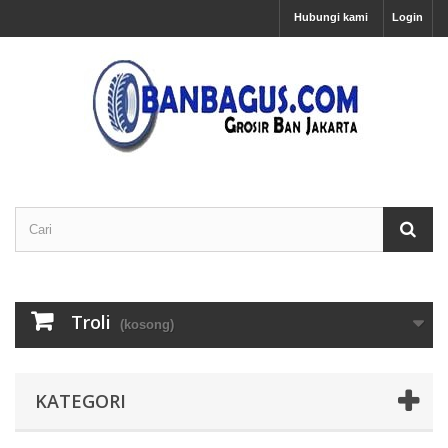
Hubungi kami
Login
Troli
(kosong)
KATEGORI