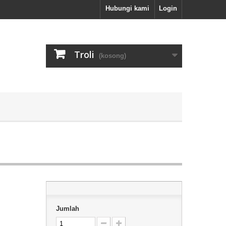
Hubungi kami
Login
Troli
(kosong)
Jumlah