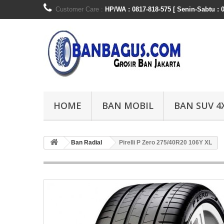
Customer Care :
HP/WA : 0817-818-575 [ Senin-Sabtu : 0
HOME
BAN MOBIL
BAN SUV 4
Ban Radial
Pirelli P Zero 275/40R20 106Y XL