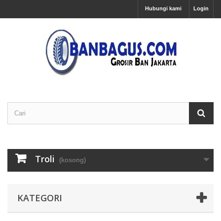
Hubungi kami
Login
Troli
(kosong)
KATEGORI