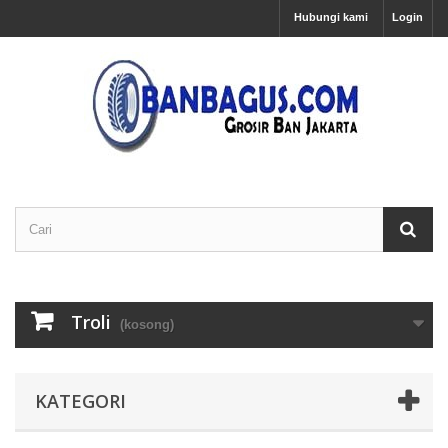
Hubungi kami
Login
Troli
(kosong)
KATEGORI