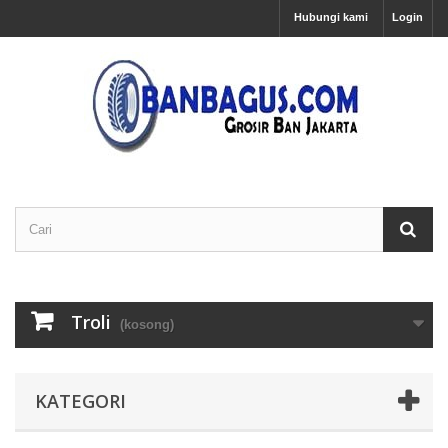
Hubungi kami
Login
Troli
(kosong)
KATEGORI