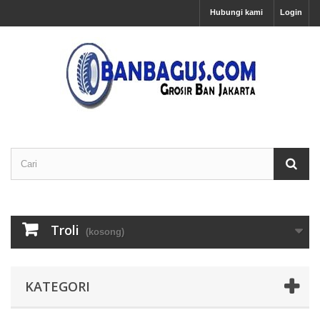
Hubungi kami
Login
Troli
(kosong)
KATEGORI