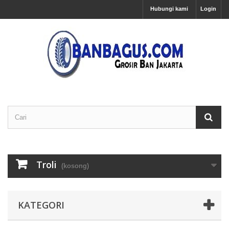
Hubungi kami
Login
Troli
(kosong)
KATEGORI