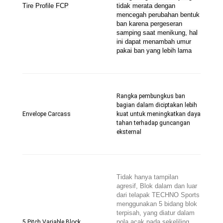
Tire Profile FCP
tidak merata dengan
mencegah perubahan bentuk
ban karena pergeseran
samping saat menikung, hal
ini dapat menambah umur
pakai ban yang lebih lama
Rangka pembungkus ban
bagian dalam diciptakan lebih
Envelope Carcass
kuat untuk meningkatkan daya
tahan terhadap guncangan
eksternal
Tidak hanya tampilan
agresif, Blok dalam dan luar
dari telapak TECHNO Sports
menggunakan 5 bidang blok
terpisah, yang diatur dalam
pola acak pada sekeliling
5 Pitch Variable Block