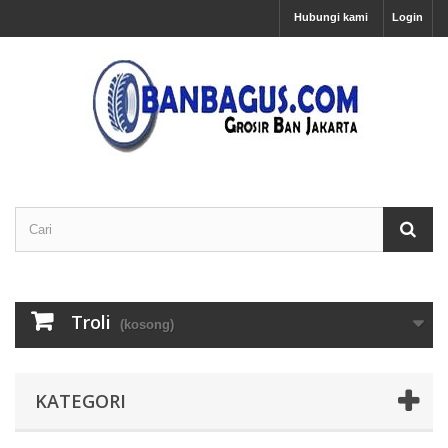
Hubungi kami
Login
Troli
(kosong)
KATEGORI