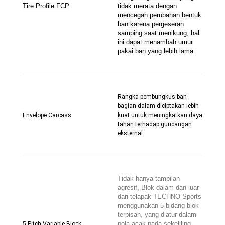
Tire Profile FCP
tidak merata dengan
mencegah perubahan bentuk
ban karena pergeseran
samping saat menikung, hal
ini dapat menambah umur
pakai ban yang lebih lama
Rangka pembungkus ban
bagian dalam diciptakan lebih
Envelope Carcass
kuat untuk meningkatkan daya
tahan terhadap guncangan
eksternal
Tidak hanya tampilan
agresif, Blok dalam dan luar
dari telapak TECHNO Sports
menggunakan 5 bidang blok
terpisah, yang diatur dalam
pola acak pada sekeliling
5 Pitch Variable Block