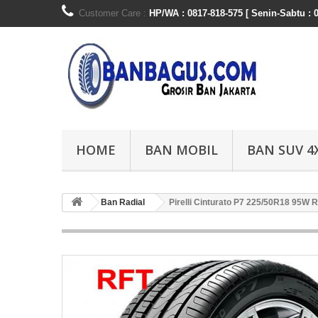
Customer Care :
HP/WA : 0817-818-575 [ Senin-Sabtu : 0
HOME
BAN MOBIL
BAN SUV 4
Ban Radial
Pirelli Cinturato P7 225/50R18 95W 