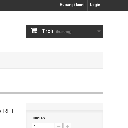
Hubungi kami
Login
Troli
(kosong)
5W RFT
Jumlah