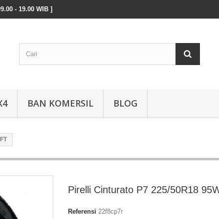
9.00 - 19.00 WIB ]
X4
BAN KOMERSIL
BLOG
RFT
Pirelli Cinturato P7 225/50R18 9
Referensi
22f8cp7r