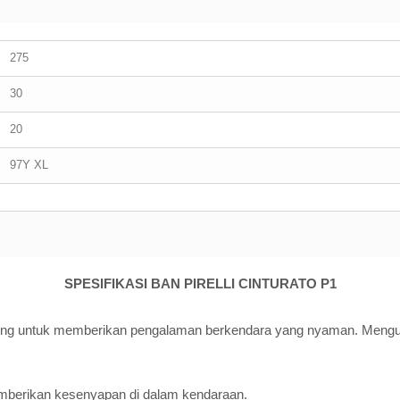
275
30
20
97Y XL
SPESIFIKASI BAN PIRELLI CINTURATO P1
ering untuk memberikan pengalaman berkendara yang nyaman. Mengura
mberikan kesenyapan di dalam kendaraan.