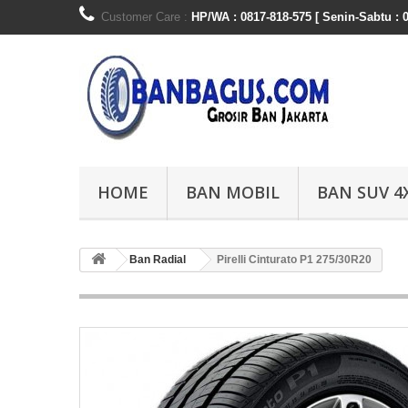
Customer Care :
HP/WA : 0817-818-575 [ Senin-Sabtu : 0
HOME
BAN MOBIL
BAN SUV 4
Ban Radial
Pirelli Cinturato P1 275/30R20