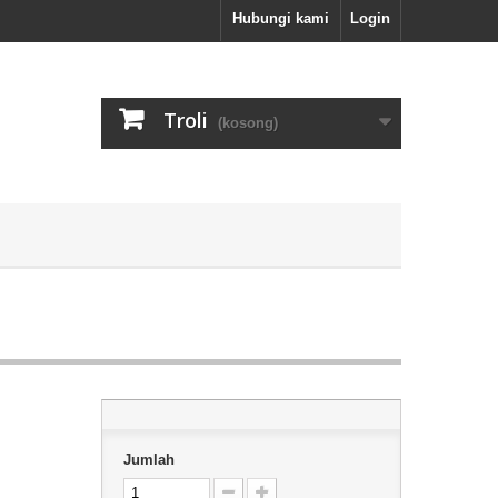
Hubungi kami
Login
Troli
(kosong)
Jumlah