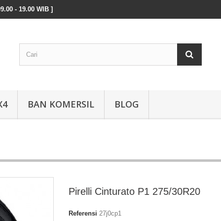
9.00 - 19.00 WIB ]
X4
BAN KOMERSIL
BLOG
Pirelli Cinturato P1 275/30R20
Referensi
27j0cp1